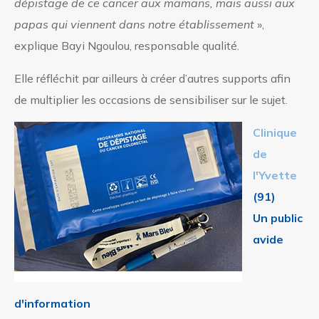
dépistage de ce cancer aux mamans, mais aussi aux
papas qui viennent dans notre établissement
»,
explique Bayi Ngoulou, responsable qualité.
Elle réfléchit par ailleurs à créer d’autres supports afin
de multiplier les occasions de sensibiliser sur le sujet.
Clinique
de
l'Yvette
(91)
Un public
avide
d'information