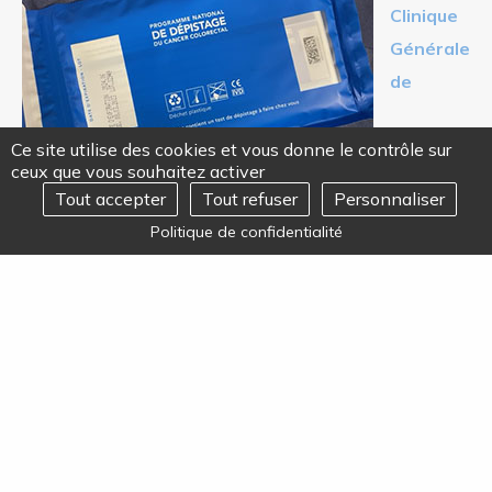
Clinique
Générale
de
Ce site utilise des cookies et vous donne le contrôle sur
ceux que vous souhaitez activer
Tout accepter
Tout refuser
Personnaliser
REJOIGNEZ-NOUS
Ouvrir
Politique de confidentialité
le
menu
Marignane
(13)
Beaucoup de bienveillance
Cette année, le 9 mars, c’est sous une tonnelle devant
la Clinique Générale de Marignane que la journée Mars
Bleu s’est déroulée. Comme chaque année les
interventions étaient multiples. Il était possible de