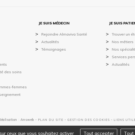
JE SUIS MÉDECIN
JE SUIS PATI
Rejoindre Almaviva Santé
Trouver un é
Actualités
Nos métiers
Témoignages
Nos spéciali
Services per
ents
Actualités
ité des soins
hommes-femmes
nseignement
Réalisation : Answeb -
-
-
PLAN DU SITE
GESTION DES COOKIES
LIENS UTIL
Tout accepter
Tout 
 sur ceux que vous souhaitez activer