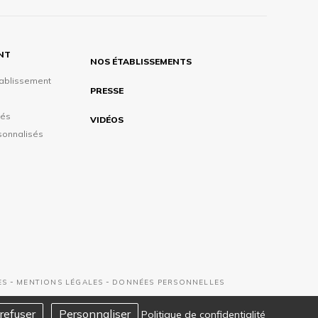
ENT
NOS ÉTABLISSEMENTS
tablissement
PRESSE
tés
VIDÉOS
sonnalisés
-
-
ES
MENTIONS LÉGALES
DONNÉES PERSONNELLES
refuser
Personnaliser
Politique de confidentialité