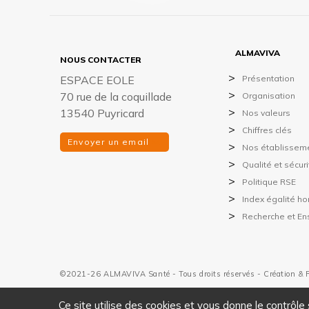
ALMAVIVA
NOUS CONTACTER
ESPACE EOLE
Présentation
70 rue de la coquillade
Organisation
13540 Puyricard
Nos valeurs
Chiffres clés
Envoyer un email
Nos établissem
Qualité et sécur
Politique RSE
Index égalité 
Recherche et E
©2021-26 ALMAVIVA Santé - Tous droits réservés - Création & 
Ce site utilise des cookies et vous donne le contrôle