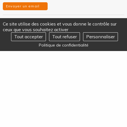
Envoyer un email
FACEBOOK
YOUTUBE
TWITTER
LINKEDIN
SUIVEZ-NOUS SUR
Ce site utilise des cookies et vous donne le contrôle sur
ceux que vous souhaitez activer
Tout accepter
Tout refuser
Personnaliser
ALMAVIVA
REJOIGNEZ-NOUS
Ouvrir
Politique de confidentialité
le
menu
JE SUIS MÉDECIN
JE SUIS PATIENT
NOS ÉTABLISSEMENTS
PRESSE