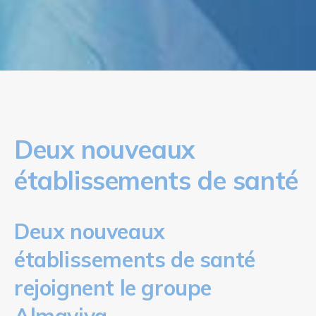
Deux nouveaux
établissements de santé
Deux nouveaux
établissements de santé
rejoignent le groupe
Almaviva