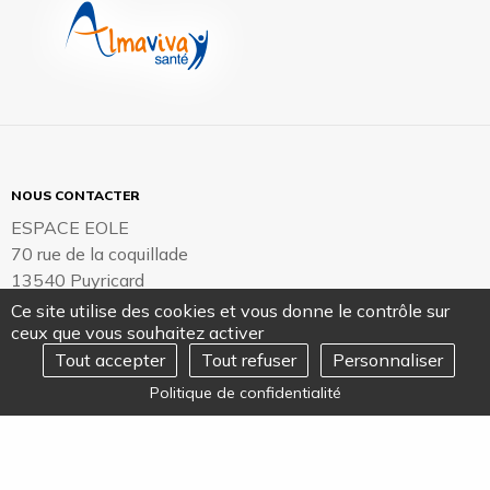
NOUS CONTACTER
ESPACE EOLE
70 rue de la coquillade
13540 Puyricard
Ce site utilise des cookies et vous donne le contrôle sur
Envoyer un email
ceux que vous souhaitez activer
Tout accepter
Tout refuser
Personnaliser
REJOIGNEZ-NOUS
Ouvrir
FACEBOOK
YOUTUBE
TWITTER
LINKEDIN
SUIVEZ-NOUS SUR
Politique de confidentialité
le
menu
ALMAVIVA