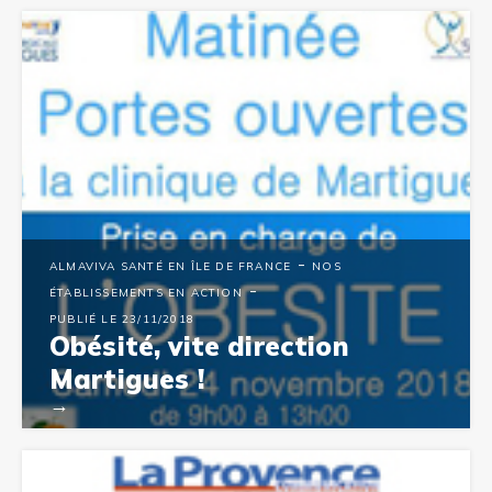
-
ALMAVIVA SANTÉ EN ÎLE DE FRANCE
NOS
-
ÉTABLISSEMENTS EN ACTION
PUBLIÉ LE 23/11/2018
Obésité, vite direction
Martigues !
→