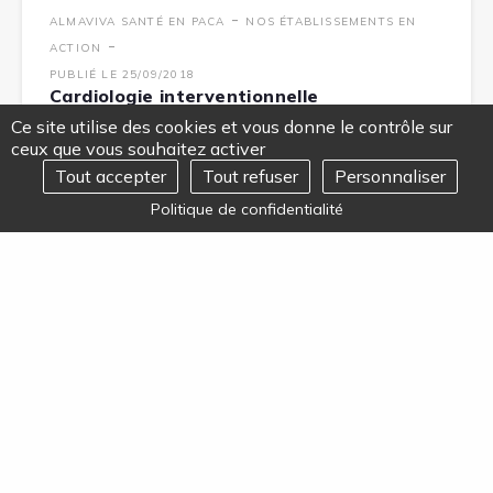
-
ALMAVIVA SANTÉ EN PACA
NOS ÉTABLISSEMENTS EN
-
ACTION
PUBLIÉ LE 25/09/2018
Cardiologie interventionnelle
→
Ce site utilise des cookies et vous donne le contrôle sur
ceux que vous souhaitez activer
Tout accepter
Tout refuser
Personnaliser
REJOIGNEZ-NOUS
Ouvrir
Politique de confidentialité
le
menu