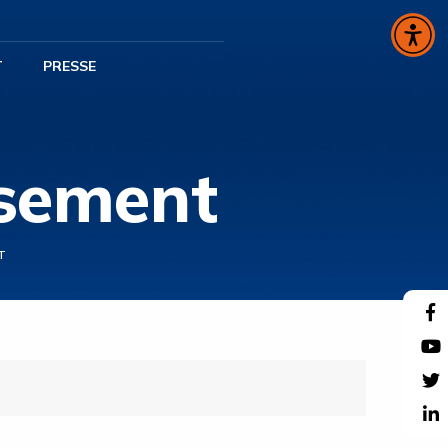
T
PRESSE
ssement
T