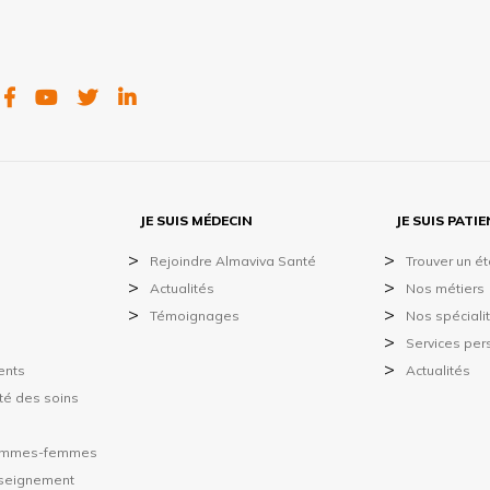
FACEBOOK
YOUTUBE
TWITTER
LINKEDIN
JE SUIS MÉDECIN
JE SUIS PATI
Rejoindre Almaviva Santé
Trouver un é
Actualités
Nos métiers
Témoignages
Nos spéciali
Services per
ents
Actualités
ité des soins
hommes-femmes
nseignement