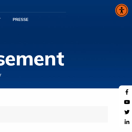
T
PRESSE
ssement
T