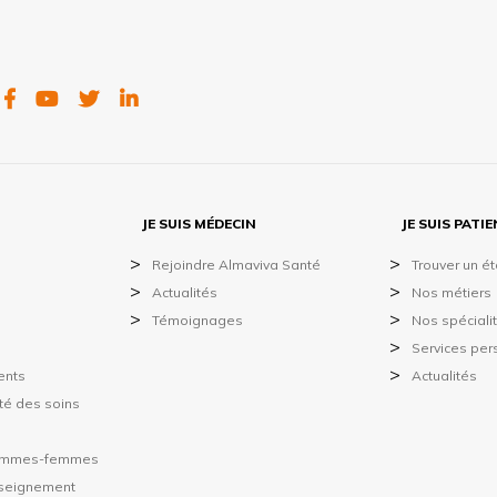
FACEBOOK
YOUTUBE
TWITTER
LINKEDIN
JE SUIS MÉDECIN
JE SUIS PATI
Rejoindre Almaviva Santé
Trouver un é
Actualités
Nos métiers
Témoignages
Nos spéciali
Services per
ents
Actualités
ité des soins
hommes-femmes
nseignement