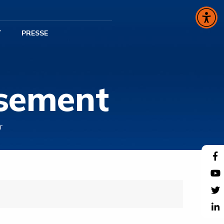
T
PRESSE
ssement
T