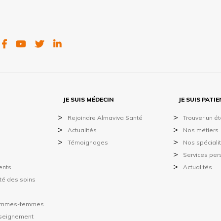
FACEBOOK
YOUTUBE
TWITTER
LINKEDIN
JE SUIS MÉDECIN
JE SUIS PATI
Rejoindre Almaviva Santé
Trouver un é
Actualités
Nos métiers
Témoignages
Nos spéciali
Services per
ents
Actualités
ité des soins
hommes-femmes
nseignement