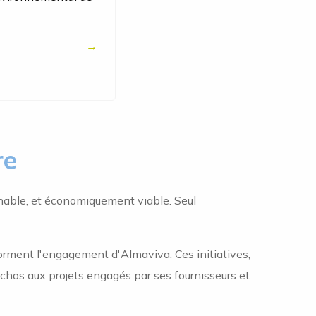
de toutes autres pratiques commerciales
contraire à l'éthique
re
able, et économiquement viable. Seul
forment l'engagement d'Almaviva. Ces initiatives,
t échos aux projets engagés par ses fournisseurs et