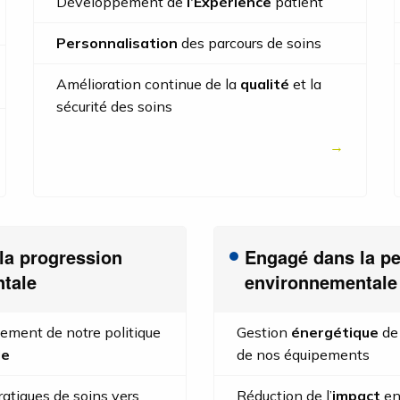
Développement de
l’Expérience
patient
33 % de nos pratic
Personnalisation
des parcours de soins
58 % de réduction
à effet de serre li
Amélioration continue de la
qualité
et la
anesthésiants
sécurité des soins
1482 publications 
la progression
Engagé dans la p
tale
environnementale
iement de notre politique
Gestion
énergétique
de 
le
de nos équipements
ratiques de soins vers
Réduction de l’
impact
en