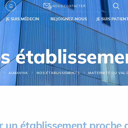
NOUS CONTACTER
JE SUIS MÉDECIN
REJOIGNEZ-NOUS
JE SUIS PATIEN
s établisseme
L
ALMAVIVA
NOS ÉTABLISSEMENTS
MATERNITÉ DU VAL 
r un établissement proche 