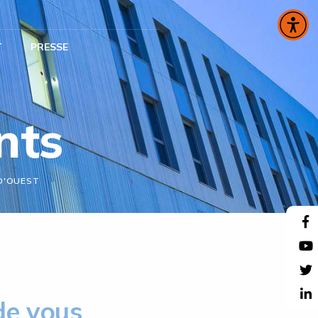
T
PRESSE
nts
D'OUEST
de vous