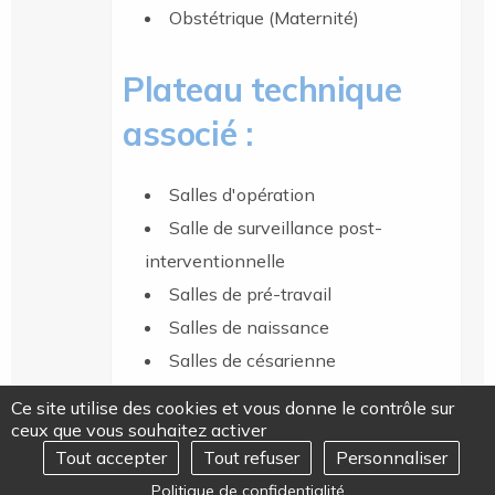
Obstétrique (Maternité)
Plateau technique
associé :
Salles d'opération
Salle de surveillance post-
interventionnelle
Salles de pré-travail
Salles de naissance
Salles de césarienne
Nurserie
Ce site utilise des cookies et vous donne le contrôle sur
ceux que vous souhaitez activer
Tout accepter
Tout refuser
Personnaliser
REJOIGNEZ-NOUS
Ouvrir
Politique de confidentialité
le