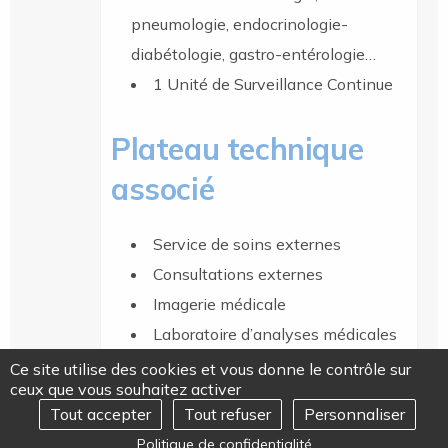
pneumologie, endocrinologie-
diabétologie, gastro-entérologie…
1 Unité de Surveillance Continue
Plateau technique
associé
Service de soins externes
Consultations externes
Imagerie médicale
Laboratoire d’analyses médicales
Laboratoire d’anatomo-cyto-
Ce site utilise des cookies et vous donne le contrôle sur
ceux que vous souhaitez activer
pathologie
Tout accepter
Tout refuser
Personnaliser
Cabinet de kinésithérapie
REJOIGNEZ-NOUS
Ouvrir
Politique de confidentialité
le