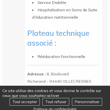
Service Diabète
Hospitalisation en Soins de Suite
d'éducation nutritionnelle
Plateau technique
associé :
Rééducation fonctionnelle
Adresse :
8, Boulevard
Richerand
- 94440 VILLECRESNES
Ce site utilise des cookies et vous donne le contrôle sur
Téléphone :
01 45 95 57 57
ceux que vous souhaitez activer
Tout accepter
Tout refuser
Personnaliser
Accès par les transports en commun
REJOIGNEZ-NOUS
Ouvrir
Politique de confidentialité
le