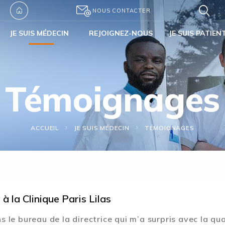
NOUS CONTACTER
JE SUIS MÉDECIN
REJOIGNEZ-NOUS
JE SUIS PATIEN
Témoignages
ACCUEIL
JE SUIS MÉDECIN
TÉMOIGNAGES
à la Clinique Paris Lilas
ns le bureau de la directrice qui m’a surpris avec la qu