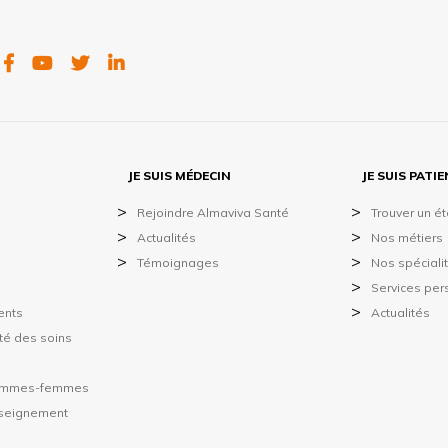
FACEBOOK
YOUTUBE
TWITTER
LINKEDIN
JE SUIS MÉDECIN
JE SUIS PATI
Rejoindre Almaviva Santé
Trouver un é
Actualités
Nos métiers
Témoignages
Nos spéciali
Services per
ents
Actualités
ité des soins
hommes-femmes
nseignement