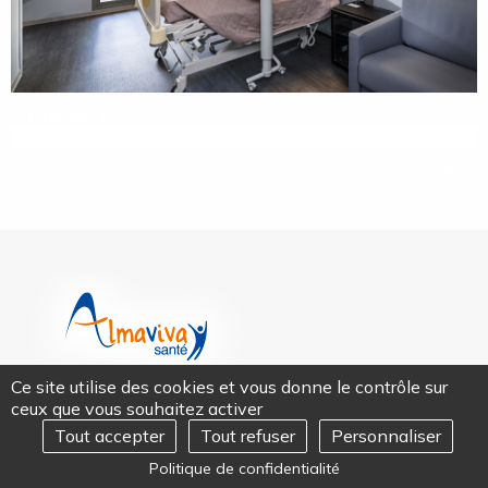
photo 1
×
Ce site utilise des cookies et vous donne le contrôle sur
ceux que vous souhaitez activer
Tout accepter
Tout refuser
Personnaliser
REJOIGNEZ-NOUS
Ouvrir
Politique de confidentialité
le
NOUS CONTACTER