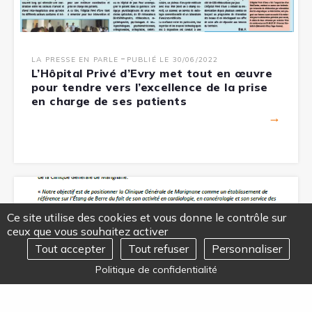
-
LA PRESSE EN PARLE
PUBLIÉ LE 30/06/2022
L’Hôpital Privé d’Evry met tout en œuvre
pour tendre vers l’excellence de la prise
en charge de ses patients
→
Ce site utilise des cookies et vous donne le contrôle sur
ceux que vous souhaitez activer
Tout accepter
Tout refuser
Personnaliser
REJOIGNEZ-NOUS
Ouvrir
Politique de confidentialité
le
menu