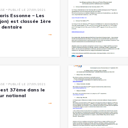
-
SSE
PUBLIÉ LE 27/09/2021
Paris Essonne – Les
jon) est classée 1ère
e dentaire
→
-
SSE
PUBLIÉ LE 27/09/2021
e est 37ème dans le
ur national
→