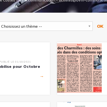
e Costes - BVM communication -
bcostes@bvm-communicat
PUBLIÉ LE 01/10/2021
obilise pour Octobre
→