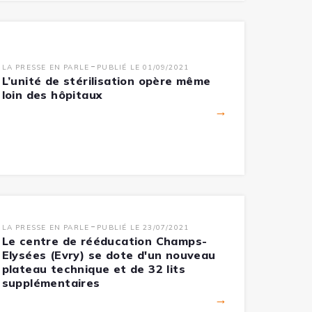
-
LA PRESSE EN PARLE
PUBLIÉ LE 01/09/2021
L’unité de stérilisation opère même
loin des hôpitaux
→
-
LA PRESSE EN PARLE
PUBLIÉ LE 23/07/2021
Le centre de rééducation Champs-
Elysées (Evry) se dote d'un nouveau
plateau technique et de 32 lits
supplémentaires
→