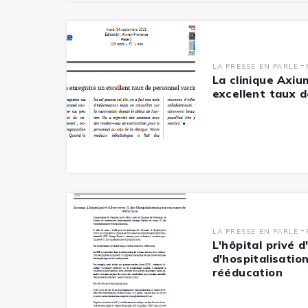
-
LA PRESSE EN PARLE
La clinique Axiu
excellent taux 
-
LA PRESSE EN PARLE
L'hôpital privé d
d'hospitalisatio
rééducation