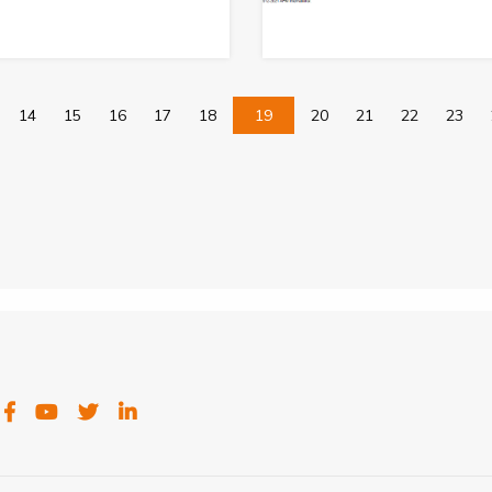
14
15
16
17
18
19
20
21
22
23
FACEBOOK
YOUTUBE
TWITTER
LINKEDIN