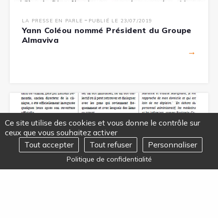
-
LA PRESSE EN PARLE
PUBLIÉ LE 23/07/2019
Yann Coléou nommé Président du Groupe
Almaviva
→
Ce site utilise des cookies et vous donne le contrôle sur
ceux que vous souhaitez activer
Tout accepter
Tout refuser
Personnaliser
REJOIGNEZ-NOUS
Ouvrir
Politique de confidentialité
le
menu
-
LA PRESSE EN PARLE
PUBLIÉ LE 21/07/2019