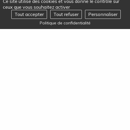
Ce site utilise des cookies et vous donne le contrôle sur
ceux que vous souhaitez activer
Tout accepter
Tout refuser
Personnaliser
REJOIGNEZ-NOUS
Ouvrir
Politique de confidentialité
le
menu
-
COMMUNIQUÉ DE PRESSE
PUBLIÉ LE 27/09/2021
L’Hôpital Privé Paris Essonne – Les
Charmilles (Arpajon) est classée 1ère
pour la chirurgie dentaire
→